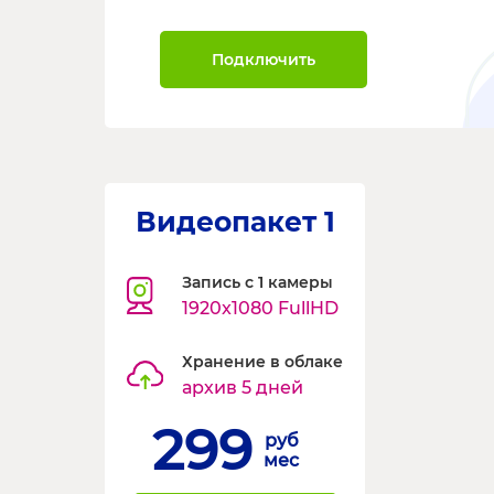
Подключить
Видеопакет 1
Запись с 1 камеры
1920x1080 FullHD
Хранение в облаке
архив 5 дней
299
руб
мес