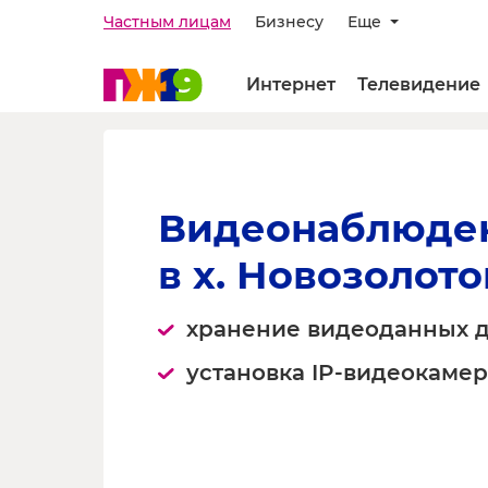
Частным лицам
Бизнесу
Еще
Интернет
Телевидение
Видеонаблюде
в х. Новозолото
хранение видеоданных д
установка IP-видеокамер