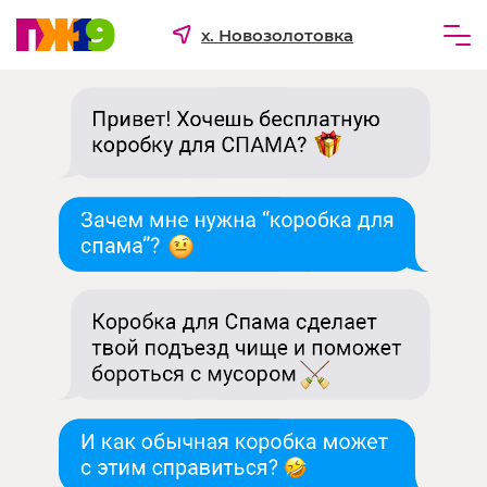
х. Новозолотовка
Частным лицам
Бизнесу
Для ТСЖ и УК
О компании